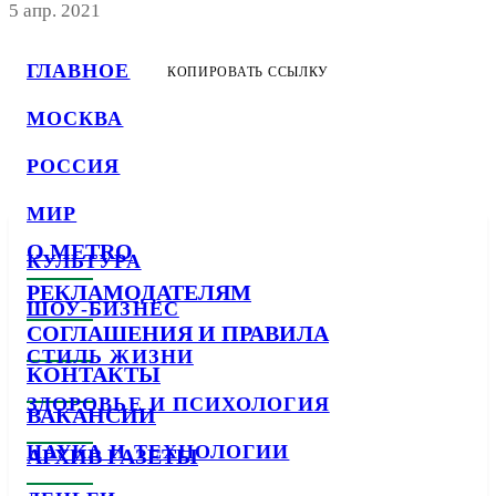
5 апр. 2021
ГЛАВНОЕ
КОПИРОВАТЬ ССЫЛКУ
МОСКВА
РОССИЯ
МИР
О METRO
КУЛЬТУРА
РЕКЛАМОДАТЕЛЯМ
ШОУ-БИЗНЕС
СОГЛАШЕНИЯ И ПРАВИЛА
СТИЛЬ ЖИЗНИ
КОНТАКТЫ
ЗДОРОВЬЕ И ПСИХОЛОГИЯ
ВАКАНСИИ
НАУКА И ТЕХНОЛОГИИ
АРХИВ ГАЗЕТЫ