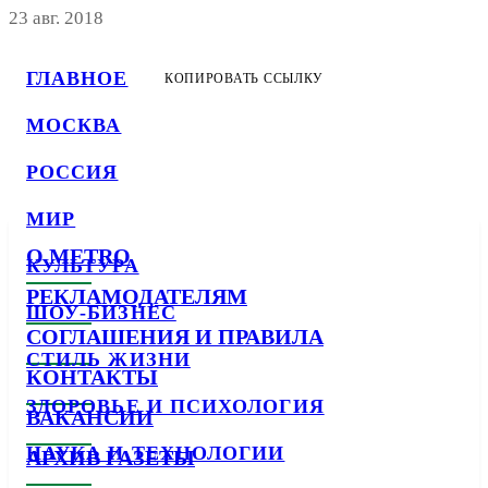
23 авг. 2018
ГЛАВНОЕ
КОПИРОВАТЬ ССЫЛКУ
МОСКВА
РОССИЯ
МИР
О METRO
КУЛЬТУРА
РЕКЛАМОДАТЕЛЯМ
ШОУ-БИЗНЕС
СОГЛАШЕНИЯ И ПРАВИЛА
СТИЛЬ ЖИЗНИ
КОНТАКТЫ
ЗДОРОВЬЕ И ПСИХОЛОГИЯ
ВАКАНСИИ
НАУКА И ТЕХНОЛОГИИ
АРХИВ ГАЗЕТЫ