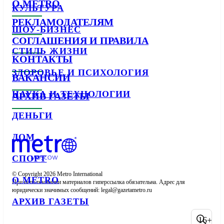
О METRO
КУЛЬТУРА
РЕКЛАМОДАТЕЛЯМ
ШОУ-БИЗНЕС
СОГЛАШЕНИЯ И ПРАВИЛА
СТИЛЬ ЖИЗНИ
КОНТАКТЫ
ЗДОРОВЬЕ И ПСИХОЛОГИЯ
ВАКАНСИИ
НАУКА И ТЕХНОЛОГИИ
АРХИВ ГАЗЕТЫ
ДЕНЬГИ
ДОМ
СПОРТ
© Copyright 2026 Metro International

О METRO
При использовании материалов гиперссылка обязательна. Адрес для 
юридически значимых сообщений: 
АРХИВ ГАЗЕТЫ
16+