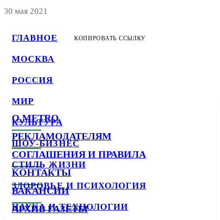
30 мая 2021
ГЛАВНОЕ
КОПИРОВАТЬ ССЫЛКУ
МОСКВА
РОССИЯ
МИР
О METRO
КУЛЬТУРА
РЕКЛАМОДАТЕЛЯМ
ШОУ-БИЗНЕС
СОГЛАШЕНИЯ И ПРАВИЛА
СТИЛЬ ЖИЗНИ
КОНТАКТЫ
ЗДОРОВЬЕ И ПСИХОЛОГИЯ
ВАКАНСИИ
НАУКА И ТЕХНОЛОГИИ
АРХИВ ГАЗЕТЫ