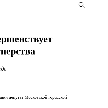
ершенствует
тнерства
иде
бщил депутат Московской городской