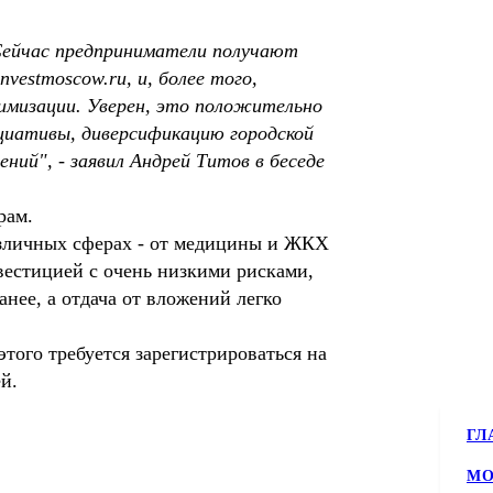
 Сейчас предприниматели получают
estmoscow.ru, и, более того,
тимизации. Уверен, это положительно
ициативы, диверсификацию городской
ний", - заявил Андрей Титов в беседе
рам.
азличных сферах - от медицины и ЖКХ
нвестицией с очень низкими рисками,
нее, а отдача от вложений легко
того требуется зарегистрироваться на
й.
ГЛ
МО