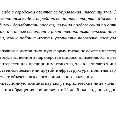
 виде в городском агентстве управления инвестициями.
ктронном виде и передать ее на инвестпортал Москвы inv
одимо - доработать проект, получив предложения по оп
ов, а в итоге означает и рост предпринимательской ин
и, новые рабочие места и увеличение налоговых поступле
ки заявок в дистанционную форму также поможет инвесто
-государственного партнерства широко применяются в р
 интересен для предпринимательства, так как является и
рственной земли или другой инфраструктуры понятны зара
чает объекты высокого социального значения.
нцессионную инициативу могут юридические лица - для э
трения обращения составляет от 14 до 30 календарных дне