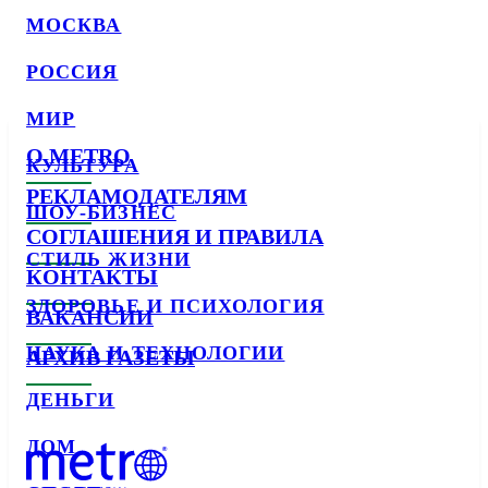
МОСКВА
РОССИЯ
МИР
О METRO
КУЛЬТУРА
РЕКЛАМОДАТЕЛЯМ
ШОУ-БИЗНЕС
СОГЛАШЕНИЯ И ПРАВИЛА
СТИЛЬ ЖИЗНИ
КОНТАКТЫ
ЗДОРОВЬЕ И ПСИХОЛОГИЯ
ВАКАНСИИ
НАУКА И ТЕХНОЛОГИИ
АРХИВ ГАЗЕТЫ
ДЕНЬГИ
ДОМ