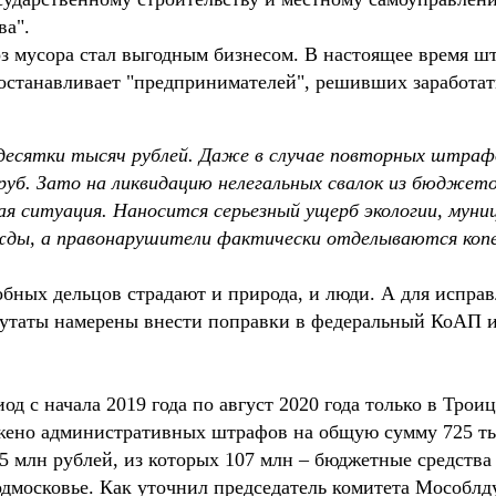
ва".
з мусора стал выгодным бизнесом. В настоящее время шт
е останавливает "предпринимателей", решивших заработат
 десятки тысяч рублей. Даже в случае повторных штра
 руб. Зато на ликвидацию нелегальных свалок из бюджет
ная ситуация. Наносится серьезный ущерб экологии, мун
жды, а правонарушители фактически отделываются копе
обных дельцов страдают и природа, и люди. А для испра
путаты намерены внести поправки в федеральный КоАП и
од с начала 2019 года по август 2020 года только в Тро
ено административных штрафов на общую сумму 725 тыс
 млн рублей, из которых 107 млн – бюджетные средства 
одмосковье. Как уточнил председатель комитета Мособлд