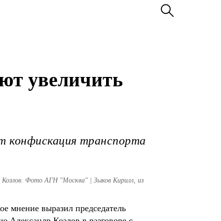
ают увеличить
ет конфискация транспорта
Козлов. Фото АГН "Москва" | Зыков Кирилл, из
ое мнение выразил председатель
ю Александр Козлов в разговоре с