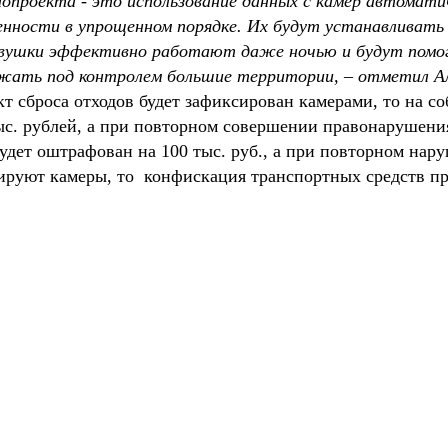
нопроекта - это использование данных с камер автомати
нности в упрощенном порядке. Их будут устанавливать в
овушки эффективно работают даже ночью и будут помог
жать под контролем большие территории, – отметил Ал
кт сброса отходов будет зафиксирован камерами, то на с
тыс. рублей, а при повторном совершении правонарушения
будет оштрафован на 100 тыс. руб., а при повторном нару
ируют камеры, то конфискация транспортных средств при