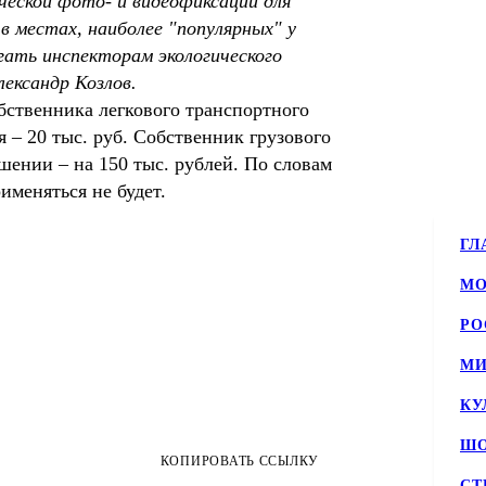
ческой фото- и видеофиксации для
 местах, наиболее "популярных" у
ать инспекторам экологического
ександр Козлов.
обственника легкового транспортного
 – 20 тыс. руб. Собственник грузового
шении – на 150 тыс. рублей. По словам
меняться не будет.
ГЛ
МО
РО
МИ
КУ
ШО
КОПИРОВАТЬ ССЫЛКУ
СТ