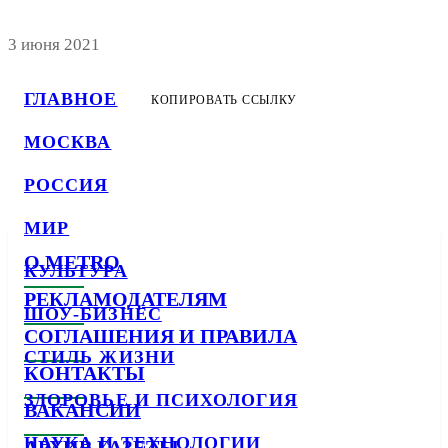
3 июня 2021
ГЛАВНОЕ
КОПИРОВАТЬ ССЫЛКУ
МОСКВА
РОССИЯ
МИР
О METRO
КУЛЬТУРА
РЕКЛАМОДАТЕЛЯМ
ШОУ-БИЗНЕС
СОГЛАШЕНИЯ И ПРАВИЛА
СТИЛЬ ЖИЗНИ
КОНТАКТЫ
ЗДОРОВЬЕ И ПСИХОЛОГИЯ
ВАКАНСИИ
НАУКА И ТЕХНОЛОГИИ
АРХИВ ГАЗЕТЫ