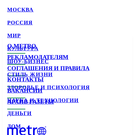
МОСКВА
РОССИЯ
МИР
О METRO
КУЛЬТУРА
РЕКЛАМОДАТЕЛЯМ
ШОУ-БИЗНЕС
СОГЛАШЕНИЯ И ПРАВИЛА
СТИЛЬ ЖИЗНИ
КОНТАКТЫ
ЗДОРОВЬЕ И ПСИХОЛОГИЯ
ВАКАНСИИ
НАУКА И ТЕХНОЛОГИИ
АРХИВ ГАЗЕТЫ
ДЕНЬГИ
ДОМ