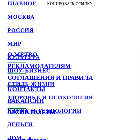
ГЛАВНОЕ
КОПИРОВАТЬ ССЫЛКУ
МОСКВА
РОССИЯ
МИР
О METRO
КУЛЬТУРА
РЕКЛАМОДАТЕЛЯМ
ШОУ-БИЗНЕС
СОГЛАШЕНИЯ И ПРАВИЛА
СТИЛЬ ЖИЗНИ
КОНТАКТЫ
ЗДОРОВЬЕ И ПСИХОЛОГИЯ
ВАКАНСИИ
НАУКА И ТЕХНОЛОГИИ
АРХИВ ГАЗЕТЫ
ДЕНЬГИ
ДОМ