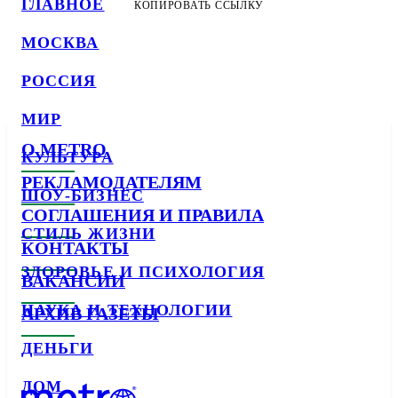
ГЛАВНОЕ
КОПИРОВАТЬ ССЫЛКУ
МОСКВА
РОССИЯ
МИР
О METRO
КУЛЬТУРА
РЕКЛАМОДАТЕЛЯМ
ШОУ-БИЗНЕС
СОГЛАШЕНИЯ И ПРАВИЛА
СТИЛЬ ЖИЗНИ
КОНТАКТЫ
ЗДОРОВЬЕ И ПСИХОЛОГИЯ
ВАКАНСИИ
НАУКА И ТЕХНОЛОГИИ
АРХИВ ГАЗЕТЫ
ДЕНЬГИ
ДОМ