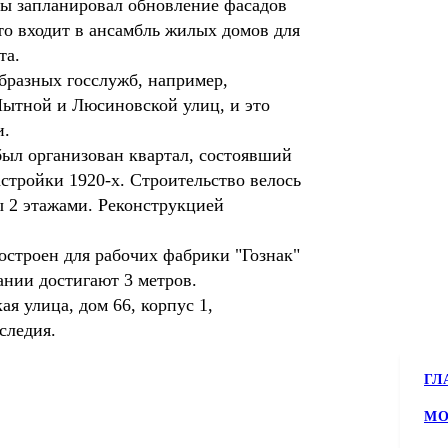
цы запланировал обновление фасадов
что входит в ансамбль жилых домов для
та.
бразных госслужб, например,
Мытной и Люсиновской улиц, и это
и.
 был организован квартал, состоявший
стройки 1920-х. Строительство велось
ы 2 этажами. Реконструкцией
остроен для рабочих фабрики "Гознак"
ании достигают 3 метров.
я улица, дом 66, корпус 1,
следия.
ГЛ
МО