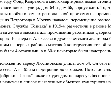
ем году Фонд Капремонта многоквартирных домов столи
 Люсиновская улица, дом 64 и дом 66, корпус один. То, 
лжны пройти в рамках региональной программы капремон
цы из Петрограда в Москву началось перемещение разноо
монет. Службы "Гознака" в 1919-м разместили в районе 
ства жилого массива для проживания работников фабрик
торов Певзнера и Алексеева в духе советского авангарда
дним из первых районов массовой конструктивистской за
ма были 4-этажными, а в 30-х некоторые были надстроен
оложен по адресу Люсиновская улица, дом 64. Он был п
сеева. А в 1936-м надстроили до 6 этажей. Потолки в зд
абрики "Гознак" также входит дом по адресу: Люсиновска
 включен в список выявленных объектов культурного на