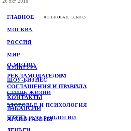
26 окт. 2018
ГЛАВНОЕ
КОПИРОВАТЬ ССЫЛКУ
МОСКВА
РОССИЯ
МИР
О METRO
КУЛЬТУРА
РЕКЛАМОДАТЕЛЯМ
ШОУ-БИЗНЕС
СОГЛАШЕНИЯ И ПРАВИЛА
СТИЛЬ ЖИЗНИ
КОНТАКТЫ
ЗДОРОВЬЕ И ПСИХОЛОГИЯ
ВАКАНСИИ
НАУКА И ТЕХНОЛОГИИ
АРХИВ ГАЗЕТЫ
ДЕНЬГИ