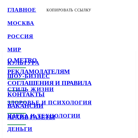
ГЛАВНОЕ
КОПИРОВАТЬ ССЫЛКУ
МОСКВА
РОССИЯ
МИР
О METRO
КУЛЬТУРА
РЕКЛАМОДАТЕЛЯМ
ШОУ-БИЗНЕС
СОГЛАШЕНИЯ И ПРАВИЛА
СТИЛЬ ЖИЗНИ
КОНТАКТЫ
ЗДОРОВЬЕ И ПСИХОЛОГИЯ
ВАКАНСИИ
НАУКА И ТЕХНОЛОГИИ
АРХИВ ГАЗЕТЫ
ДЕНЬГИ