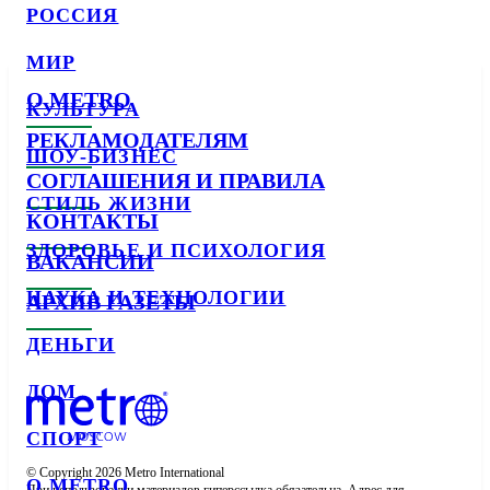
РОССИЯ
МИР
О METRO
КУЛЬТУРА
РЕКЛАМОДАТЕЛЯМ
ШОУ-БИЗНЕС
СОГЛАШЕНИЯ И ПРАВИЛА
СТИЛЬ ЖИЗНИ
КОНТАКТЫ
ЗДОРОВЬЕ И ПСИХОЛОГИЯ
ВАКАНСИИ
НАУКА И ТЕХНОЛОГИИ
АРХИВ ГАЗЕТЫ
ДЕНЬГИ
ДОМ
СПОРТ
© Copyright 2026 Metro International

О METRO