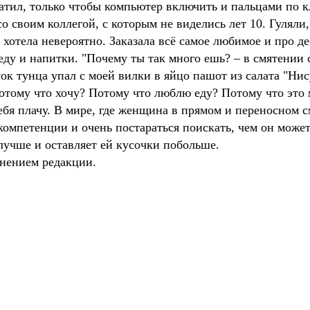
ратил, только чтобы компьютер включить и пальцами по кл
 своим коллегой, с которым не виделись лет 10. Гуляли,
хотела невероятно. Заказала всё самое любимое и про де
 еду и напитки. "Почему ты так много ешь? – в смятени
сок тунца упал с моей вилки в яйцо пашот из салата "Ни
отому что хочу? Потому что люблю еду? Потому что это 
себя плачу. В мире, где женщина в прямом и переносном 
компетенции и очень постараться поискать, чем он может
олучше и оставляет ей кусочки побольше.
мнением редакции.