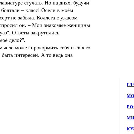
авиатуре стучать. Но на днях, будучи
 болтали – класс! Осели в моём
серт не забыла. Коллега с ужасом
и спросил он. – Мои знакомые женщины
суаз". Ответы закрутились
моё дело?".
смысле может прокормить себя и своего
 быть интересен. А то ведь она
ГЛ
МО
РО
МИ
КУ