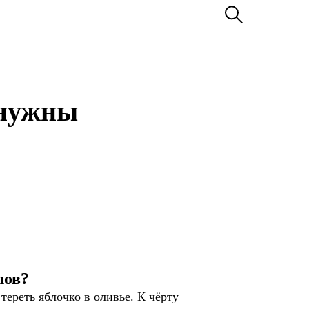
 нужны
лов?
тереть яблочко в оливье. К чёрту