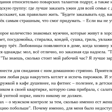
ания относительно поварских талантов подруг, а также 
скую группу: где лучше заказать ужин для всей семьи с 
асскажет, как правильно жить. "Будете заказывать еду, 
ёк самым страшным, что смог придумать. – Если вы не уб
оторое количество знакомых мужчин, которые живут в хо
ет, посудомойка, стиралка, кондей, сушка, гриль, увлаж
иру трёт. Любовницы появляются в доме, когда хозяину э
 однажды: мол, всё отлично, но заказная еда надоела. "
 "Ты знаешь, сколько стоит мой рабочий час? Я лучше зар
инести для свидания с ним домашнюю стряпню. Приятель 
им любая рада накрутить котлет и испечь пирожков. И эт
дружкой в кафе душевнее, на фитнес – полезнее, в детск
чиком в своей квартирке, которую сама прибрала, с салат
ей уютной норке, никто никому не должен.
ах – о мужском контроле за тем, сколько именно ест же
рцию побольше". Почему именно, для меня было недоступ