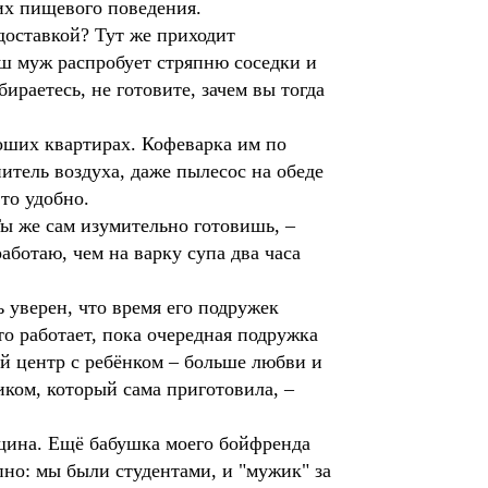
их пищевого поведения.
доставкой? Тут же приходит
ваш муж распробует стряпню соседки и
ираетесь, не готовите, зачем вы тогда
роших квартирах. Кофеварка им по
нитель воздуха, даже пылесос на обеде
то удобно.
Ты же сам изумительно готовишь, –
аботаю, чем на варку супа два часа
уверен, что время его подружек
о работает, пока очередная подружка
ий центр с ребёнком – больше любви и
иком, который сама приготовила, –
нщина. Ещё бабушка моего бойфренда
но: мы были студентами, и "мужик" за