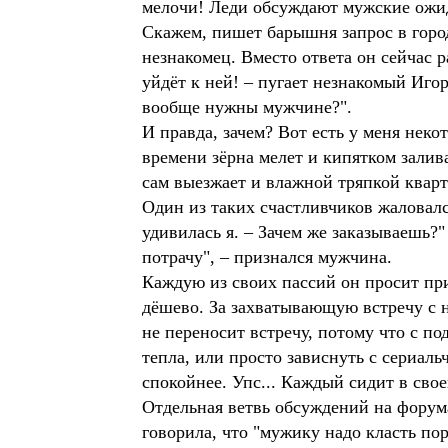
мелочи! Леди обсуждают мужские ожид
Скажем, пишет барышня запрос в город
незнакомец. Вместо ответа он сейчас р
уйдёт к ней! – пугает незнакомый Игор
вообще нужны мужчине?".
И правда, зачем? Вот есть у меня нек
времени зёрна мелет и кипятком залива
сам выезжает и влажной тряпкой кварт
Один из таких счастливчиков жаловался
удивилась я. – Зачем же заказываешь?"
потрачу", – признался мужчина.
Каждую из своих пассий он просит пр
дёшево. За захватывающую встречу с н
не переносит встречу, потому что с по
тепла, или просто зависнуть с сериаль
спокойнее. Упс... Каждый сидит в сво
Отдельная ветвь обсуждений на форум
говорила, что "мужику надо класть по