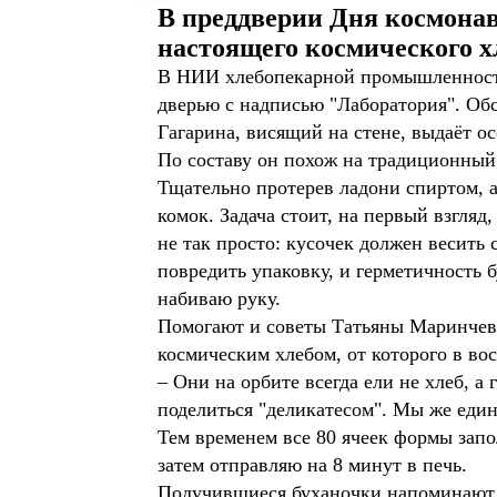
В преддверии Дня космонав
настоящего космического х
В НИИ хлебопекарной промышленности 
дверью с надписью "Лаборатория". Обс
Гагарина, висящий на стене, выдаёт ос
По составу он похож на традиционный:
Тщательно протерев ладони спиртом, а
комок. Задача стоит, на первый взгляд
не так просто: кусочек должен весить
повредить упаковку, и герметичность
набиваю руку.
Помогают и советы Татьяны Маринчево
космическим хлебом, от которого в в
– Они на орбите всегда ели не хлеб, 
поделиться "деликатесом". Мы же единс
Тем временем все 80 ячеек формы запо
затем отправляю на 8 минут в печь.
Получившиеся буханочки напоминают и