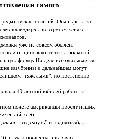
отовлении самого
редко пускают гостей. Она скрыта за
лько календарь с портретом юного
осмонавтов.
ормовки уже не совсем обычен.
весов и отщипываю от теста большой
иальную форму. На деле всё оказывается
ейшие зазубрины в дальнейшем могут
 слишком "тяжёлыми", но постепенно
новала 40-летний юбилей работы с
естном полёте американцы просят наших
мический хлеб.
олжно "отдохнуть" и подняться), а
10 штук и провести тепловую