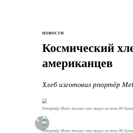
НОВОСТИ
Космический хле
американцев
Хлеб изготовил рпортёр Met
Репортёр Metro только что вынул из печи 80 бух
Репортёр Metro только что вынул из печи 80 бух