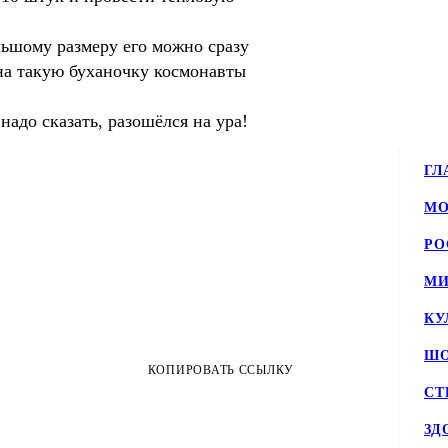
ольшому размеру его можно сразу
 на такую буханочку космонавты
надо сказать, разошёлся на ура!
ГЛ
МО
РО
МИ
КУ
ШО
КОПИРОВАТЬ ССЫЛКУ
СТ
ЗД