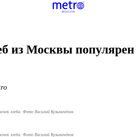
б из Москвы популярен 
ro
аночек хлеба. Фото Василий Кузьмичёнок
аночек хлеба. Фото Василий Кузьмичёнок