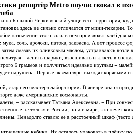
тики репортёр Metro поучаствовал в изг
леба
на Большой Черкизовской улице есть территория, куда 
тановка здесь не сильно отличается от мини-пекарни. То
обое назначение этого зала: в нём производят хлеб для к
 мука, соль, дрожжи, патока, закваска. А вот процесс ф
 затем смазав их оливковым маслом, устраиваюсь возле 
, нехитрая – лепить шарики, взвешивать и класть в спец
 строго 6 граммов и получиться идеально круглым – мал
 будет нарушена. Первые экземпляры выходят корявыми и
й, старшего мастера лаборатории. В январе она отпразд
осторге даже американские космонавты.
а галеты, – рассказывает Татьяна Алексеевна. – При совм
твенные не только в России, но и в мире, кто печёт кос
лнены. Ненадолго ставлю её в расстоечный шкаф (тесто д
грушечные кубики. Их осталось упаковать в плёнку по 