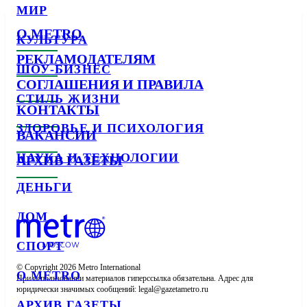
МИР
О METRO
КУЛЬТУРА
РЕКЛАМОДАТЕЛЯМ
ШОУ-БИЗНЕС
СОГЛАШЕНИЯ И ПРАВИЛА
СТИЛЬ ЖИЗНИ
КОНТАКТЫ
ЗДОРОВЬЕ И ПСИХОЛОГИЯ
ВАКАНСИИ
НАУКА И ТЕХНОЛОГИИ
АРХИВ ГАЗЕТЫ
ДЕНЬГИ
ДОМ
СПОРТ
© Copyright 2026 Metro International

О METRO
При использовании материалов гиперссылка обязательна. Адрес для 
юридически значимых сообщений: 
АРХИВ ГАЗЕТЫ