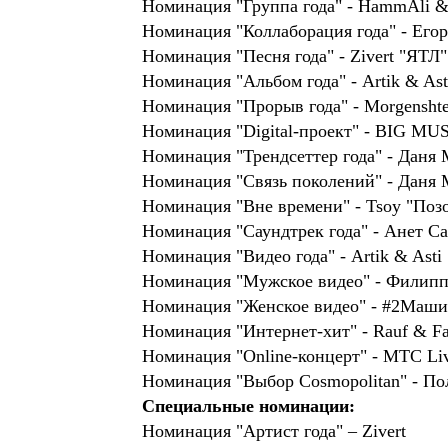
Номинация "Группа года" - HammAli &
Номинация "Коллаборация года" - Егор 
Номинация "Песня года" - Zivert "ЯТЛ"
Номинация "Альбом года" - Artik & Asti 
Номинация "Прорыв года" - Morgenshte
Номинация "Digital-проект" - BIG MUS
Номинация "Трендсеттер года" - Даня
Номинация "Связь поколений" - Даня 
Номинация "Вне времени" - Tsoy "Позо
Номинация "Саундтрек года" - Анет С
Номинация "Видео года" - Artik & Asti
Номинация "Мужское видео" - Филипп
Номинация "Женское видео" - #2Маши
Номинация "Интернет-хит" - Rauf & Fa
Номинация "Online-концерт" - МТС Li
Номинация "Выбор Cosmopolitan" - По
Специальные номинации:
Номинация "Артист года" – Zivert