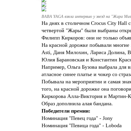
BABA YAGA взяла интервью у звезд на "Жара Mus
На днях в столичном Crocus City Hall
четвертой "Жары" были выбраны откры
Филипп Киркоров: они не только объяв
На красной дорожке побывали многие з
Asti, Даня Милохин, Лариса Долина, В
Юлия Барановская и Константин Красю
Например, Ольга Бузова выбрала для вы
атласное синее платье и чокер со страз
Побывала на мероприятии и самая зна
того, на красной дорожке она поговор
Киркорова Алла-Виктория и Мартин-К
Образ дополнила алая бандана.
Победители премии:
Номинация "Певец года" - Jony
Номинация "Певица года" - Loboda