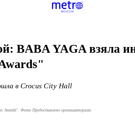
ой: BABA YAGA взяла ин
 Awards"
ла в Crocus City Hall
ic Awards". Фото Предоставлено организаторами