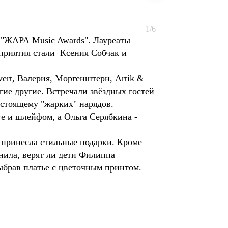
1/6
й "ЖАРА Music Awards". Лауреаты
приятия стали Ксения Собчак и
.
ert, Валерия, Моргенштерн, Artik &
ие другие. Встречали звёздных гостей
астоящему "жарких" нарядов.
те и шлейфом, а Ольга Серябкина -
 принесла стильные подарки. Кроме
снила, верят ли дети Филиппа
брав платье с цветочным принтом.