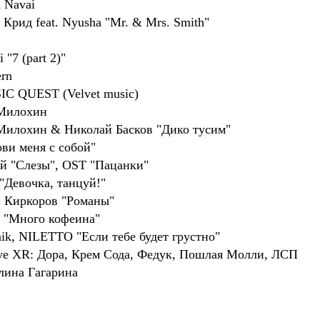
 Navai
Крид feat. Nyusha "Mr. & Mrs. Smith"
"7 (part 2)"
rn
IC QUEST (Velvet music)
 Милохин
Милохин & Николай Басков "Дико тусим"
ви меня с собой"
ай "Слезы", ОST "Пацанки"
 "Девочка, танцуй!"
 Киркоров "Романы"
 "Много кофеина"
ik, NILETTO "Если тебе будет грустно"
ve XR: Дора, Крем Сода, Федук, Пошлая Молли, ЛСП
лина Гагарина