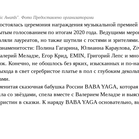
ic Awards". Фото Предоставлено организаторами
 состоялась церемония награждения музыкальной премие
тым голосованием по итогам 2020 года. Ведущими меро
ляли лауреатов, но также шутили с гостями и зрителями
наменитости: Полина Гагарина, Юлианна Караулова, Ziv
алерий Меладзе, Егор Крид, EMIN, Григорий Лепс и мног
к. Конечно, не обошлось без ярких, изысканных и по-н
хода в свет серебристое платье в пол с глубоким деколь
ами.
менитая сказочная бабушка России BABA YAGA, которая
ила со звёздами, спела вместе с Валерием Меладзе и выя
ристин в сказки. К наряду BABA YAGA основательно, вы