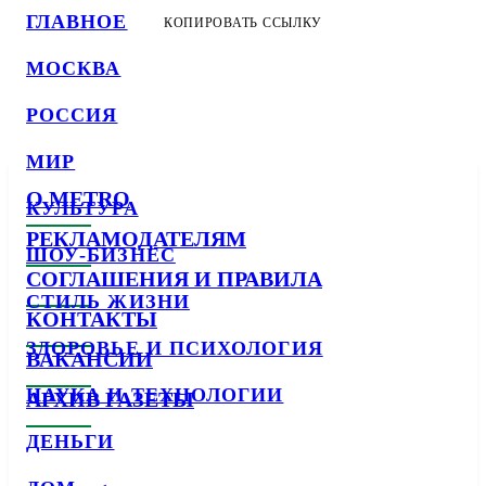
ГЛАВНОЕ
КОПИРОВАТЬ ССЫЛКУ
МОСКВА
РОССИЯ
МИР
О METRO
КУЛЬТУРА
РЕКЛАМОДАТЕЛЯМ
ШОУ-БИЗНЕС
СОГЛАШЕНИЯ И ПРАВИЛА
СТИЛЬ ЖИЗНИ
КОНТАКТЫ
ЗДОРОВЬЕ И ПСИХОЛОГИЯ
ВАКАНСИИ
НАУКА И ТЕХНОЛОГИИ
АРХИВ ГАЗЕТЫ
ДЕНЬГИ