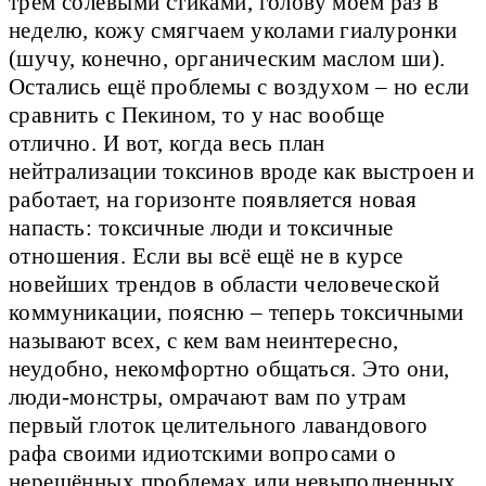
трём солевыми стиками, голову моем раз в
неделю, кожу смягчаем уколами гиалуронки
(шучу, конечно, органическим маслом ши).
Остались ещё проблемы с воздухом – но если
сравнить с Пекином, то у нас вообще
отлично. И вот, когда весь план
нейтрализации токсинов вроде как выстроен и
работает, на горизонте появляется новая
напасть: токсичные люди и токсичные
отношения. Если вы всё ещё не в курсе
новейших трендов в области человеческой
коммуникации, поясню – теперь токсичными
называют всех, с кем вам неинтересно,
неудобно, некомфортно общаться. Это они,
люди-монстры, омрачают вам по утрам
первый глоток целительного лавандового
рафа своими идиотскими вопросами о
нерешённых проблемах или невыполненных