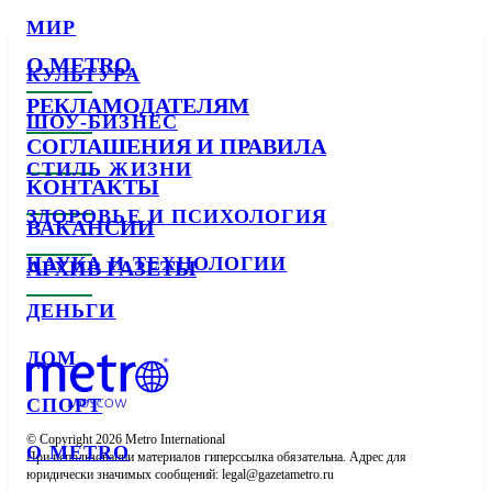
МИР
О METRO
КУЛЬТУРА
РЕКЛАМОДАТЕЛЯМ
ШОУ-БИЗНЕС
СОГЛАШЕНИЯ И ПРАВИЛА
СТИЛЬ ЖИЗНИ
КОНТАКТЫ
ЗДОРОВЬЕ И ПСИХОЛОГИЯ
ВАКАНСИИ
НАУКА И ТЕХНОЛОГИИ
АРХИВ ГАЗЕТЫ
ДЕНЬГИ
ДОМ
СПОРТ
© Copyright 2026 Metro International

О METRO
При использовании материалов гиперссылка обязательна. Адрес для 
юридически значимых сообщений: 