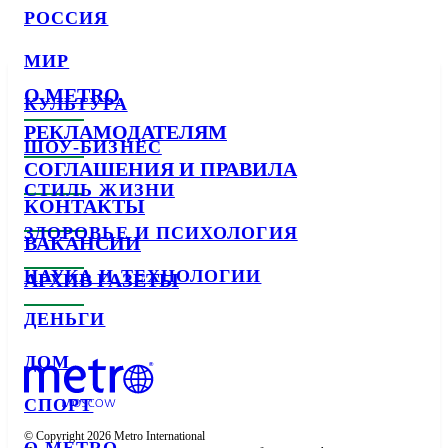
РОССИЯ
МИР
О METRO
КУЛЬТУРА
РЕКЛАМОДАТЕЛЯМ
ШОУ-БИЗНЕС
СОГЛАШЕНИЯ И ПРАВИЛА
СТИЛЬ ЖИЗНИ
КОНТАКТЫ
ЗДОРОВЬЕ И ПСИХОЛОГИЯ
ВАКАНСИИ
НАУКА И ТЕХНОЛОГИИ
АРХИВ ГАЗЕТЫ
ДЕНЬГИ
ДОМ
СПОРТ
© Copyright 2026 Metro International
