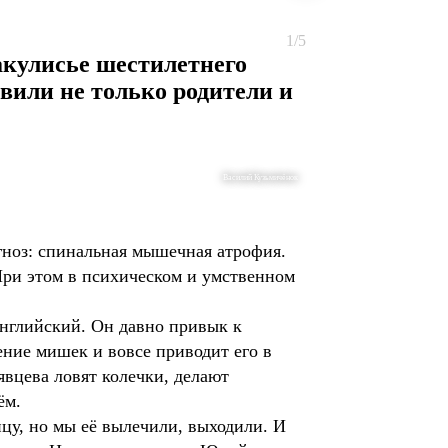
1/5
акулисье шестилетнего
вили не только родители и
Василий Кузьмичёнок
агноз: спинальная мышечная атрофия.
При этом в психическом и умственном
английский. Он давно привык к
ление мишек и вовсе приводит его в
вцева ловят колечки, делают
ём.
цу, но мы её вылечили, выходили. И