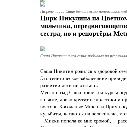
На репетиции Саше больше всего понравились ме
Цирк Никулина на Цветном 
мальчика, передвигающегос
сестра, но и репортёры Met
Саша Никитин и его семья побывали на репетиции
Саша Никитин родился в здоровой семь
Это генетическое заболевание привод
развитии дети не отстают.
Месяц назад Саша пошёл на курсы под
коляске, ловко крутит её колёсики и п
восторг. Косолапые Микки и Прима по
кульбиты, катаются на велосипеде, мо
– Микки попала ко мне хромой, – расс