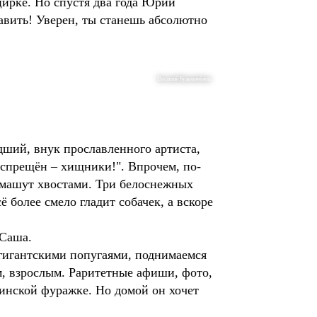
цирке. Но спустя два года Юрий
авить! Уверен, ты станешь абсолютно
Василий Кузьмичёнок
ший, внук прославленного артиста,
оспрещён – хищники!". Впрочем, по-
 машут хвостами. Три белоснежных
 более смело гладит собачек, а вскоре
 Саша.
 гигантскими попугаями, поднимаемся
м, взрослым. Раритетные афиши, фото,
линской фуражке. Но домой он хочет