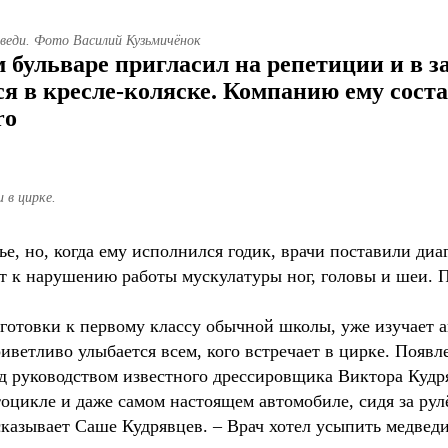
дведи. Фото Василий Кузьмичёнок
бульваре пригласил на репетиции и в з
я в кресле-коляске. Компанию ему соста
ro
 в цирке.
е, но, когда ему исполнился годик, врачи поставили ди
ит к нарушению работы мускулатуры ног, головы и шеи. 
готовки к первому классу обычной школы, уже изучает 
риветливо улыбается всем, кого встречает в цирке. Появ
д руководством известного дрессировщика Виктора Кудря
тоцикле и даже самом настоящем автомобиле, сидя за рул
казывает Саше Кудрявцев. – Врач хотел усыпить медведи