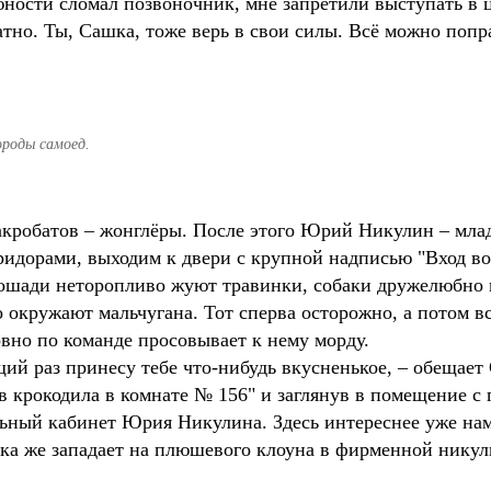
 юности сломал позвоночник, мне запретили выступать в 
тно. Ты, Сашка, тоже верь в свои силы. Всё можно попр
ороды самоед.
кробатов – жонглёры. После этого Юрий Никулин – млад
оридорами, выходим к двери с крупной надписью "Вход в
Лошади неторопливо жуют травинки, собаки дружелюбно
окружают мальчугана. Тот сперва осторожно, а потом всё
овно по команде просовывает к нему морду.
щий раз принесу тебе что-нибудь вкусненькое, – обещает
в крокодила в комнате № 156" и заглянув в помещение с
льный кабинет Юрия Никулина. Здесь интереснее уже на
ашка же западает на плюшевого клоуна в фирменной нику