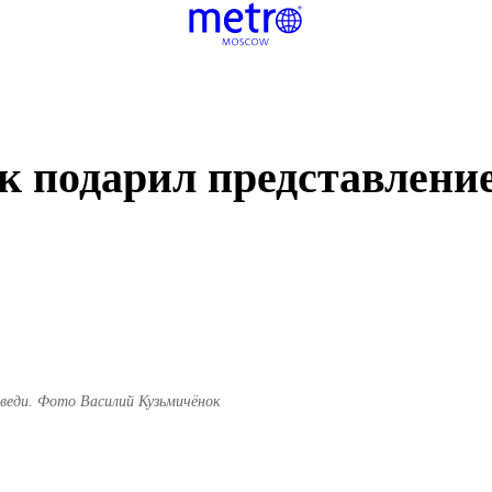
к подарил представлени
дведи. Фото Василий Кузьмичёнок