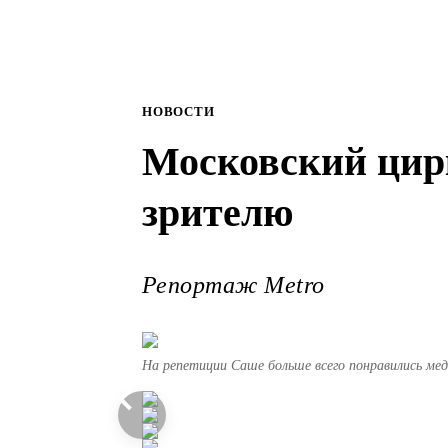
НОВОСТИ
Московский цир
зрителю
Репортаж Metro
На репетиции Саше больше всего понравились ме