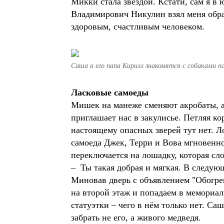
Микки стала звездой. Кстати, сам я в
Владимирович Никулин взял меня обра
здоровым, счастливым человеком.
Саша и его папа Кирилл знакомятся с собаками п
Ласковые самоеды
Мишек на манеже сменяют акробаты, а
приглашает нас в закулисье. Петляя к
настоящему опасных зверей тут нет. 
самоеда Джек, Терри и Вова мгновенно 
переключается на лошадку, которая сл
– Ты такая добрая и мягкая. В следую
Миновав дверь с объявлением "Обогре
на второй этаж и попадаем в мемориа
статуэтки – чего в нём только нет. С
забрать не его, а живого медведя.