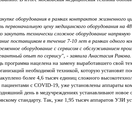
акупке оборудования в рамках контрактов жизненного ц
ить первоначальную цену медицинского оборудования на 
о закупать технически сложное оборудование напрямую 
ание поставщиком в течение 7-10 лет в рамках одного к
ременное оборудование с сервисом с обслуживанием про
вантный опыт по сервису", - заявила Анастасия Ракова.
дь программа нацелена на замену выработавшего свой те
ганизаций необходимой техникой, которую установят пос
закуплено более 4,6 тысяч единиц сложного высокотехно
 пациентами с COVID-19, уже установлены аппараты ко
годняшний день в медучреждениях устанавливают новое 
вскому стандарту. Так, уже 1,95 тысяч аппаратов УЗИ у