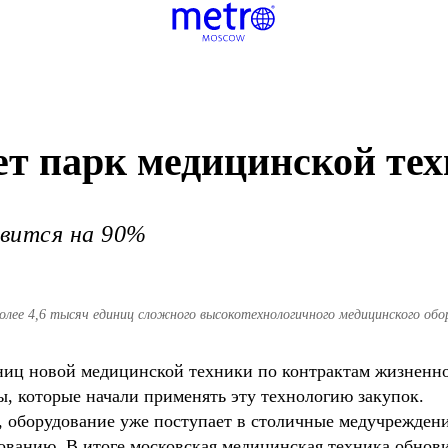
ет парк медицинской те
вится на 90%
более 4,6 тысяч единиц сложного высокотехнологичного медицинского об
ниц новой медицинской техники по контрактам жизненног
ы, которые начали применять эту технологию закупок.
, оборудование уже поступает в столичные медучреждени
дованию. В итоге московская медицинская техника обнови