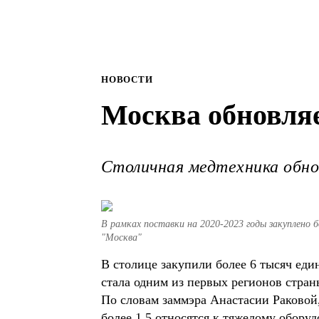
НОВОСТИ
Москва обновля
Столичная медтехника обно
В рамках поставки на 2020-2023 годы закуплено 
"Москва"
В столице закупили более 6 тысяч еди
стала одним из первых регионов стран
По словам заммэра Анастасии Раковой
более 1,5 относятся к тяжелому обору