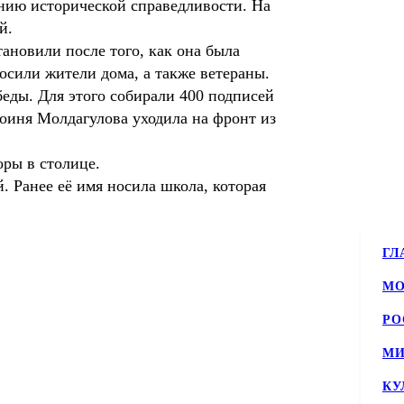
нию исторической справедливости. На
й.
ановили после того, как она была
осили жители дома, а также ветераны.
еды. Для этого собирали 400 подписей
роиня Молдагулова уходила на фронт из
ры в столице.
 Ранее её имя носила школа, которая
ГЛ
МО
РО
МИ
КУ