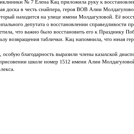
иклиники № 7 Елена Кац приложила руку к восстановле
ая доска в честь снайпера, героя ВОВ Алии Молдагулово
оторый находится на улице имени Молдагуловой. Её восст
пального депутата о восстановлении справедливости пр
тила, что важно было восстановить его к Празднику Поб
ьзу возвращения таблички. Кац напомнила, что юная ге
 особую благодарность выразили члены казахской диаспо
 присовении школе номер 1512 имени Алии Молдагуловой.
лекса.