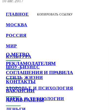
10 авг. 2017
ГЛАВНОЕ
КОПИРОВАТЬ ССЫЛКУ
МОСКВА
РОССИЯ
МИР
О METRO
КУЛЬТУРА
РЕКЛАМОДАТЕЛЯМ
ШОУ-БИЗНЕС
СОГЛАШЕНИЯ И ПРАВИЛА
СТИЛЬ ЖИЗНИ
КОНТАКТЫ
ЗДОРОВЬЕ И ПСИХОЛОГИЯ
ВАКАНСИИ
НАУКА И ТЕХНОЛОГИИ
АРХИВ ГАЗЕТЫ
ДЕНЬГИ