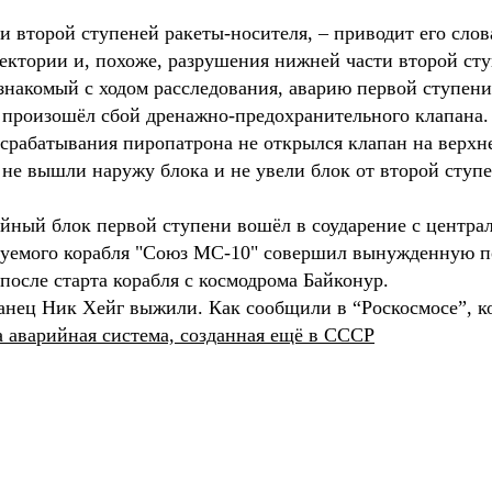
 и второй ступеней ракеты-носителя, – приводит его сло
ектории и, похоже, разрушения нижней части второй сту
 знакомый с ходом расследования, аварию первой ступен
о произошёл сбой дренажно-предохранительного клапана.
несрабатывания пиропатрона не открылся клапан на верхн
 не вышли наружу блока и не увели блок от второй ступе
рийный блок первой ступени вошёл в соударение с центра
уемого корабля "Союз МС-10" совершил вынужденную пос
после старта корабля с космодрома Байконур.
нец Ник Хейг выжили. Как сообщили в “Роскосмосе”, к
 аварийная система, созданная ещё в СССР