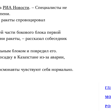
ва
РИА Новости
. – Специалисты не
пени.
и ракеты спровоцировал
ей части бокового блока первой
ни ракеты, – рассказал собеседник
льным блоком и повредил его.
адку в Казахстане из-за аварии,
осмонавты чувствуют себя нормально.
ГЛ
МО
РО