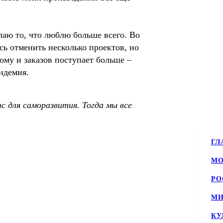
лаю то, что люблю больше всего. Во
сь отменить несколько проектов, но
тому и заказов поступает больше –
андемия.
с для саморазвития. Тогда мы все
ГЛ
МО
РО
МИ
КУ