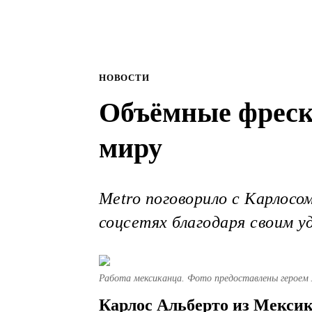
НОВОСТИ
Объёмные фреск
миру
Metro поговорило с Карлосо
соцсетях благодаря своим 
Работа мексиканца. Фото предоставлены героем
Карлос Альберто из Мексик