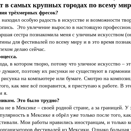
т в самых крупных городах по всему мир
ания трёхмерных фресок?
а находил особую радость в искусстве и возможности тво
вопись. Это увлечение выросло в настоящую профессиона
таршая сестра познакомила меня с уличным искусством (он
ртины для фестивалей по всему миру и в это время позн
спехом делаю сейчас.
оцесса.
ода, в котором творю, потому что уличное искусство – э
 думают, поэтому их рисунки не существуют в гармонии
 рисунка на компьютере или бумаге. Смотрю на композиц
того, как мне всё понравится, я приступаю к работе. В э
и я.
иком. Это было трудно?
ла не в Мексике – своей родной стране, а за границей. 
улярность в Мексике я обрёл уже только после того, как
тивали. Мои работы нравились иностранцам, и только ког
 организаторов фестивалей из Мексики. Однако большая 