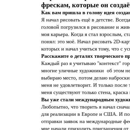
фрескам, которые он создаё
Как вам пришла в голову идея созд
Я начал рисовать ещё в детстве. Всегд
головой погрузился в рисование и жи
моя карьера. Когда я стал взрослым, с
понял: это моё. Начал рисовать 2D-ка
которых и начал учиться тому, что с у
Расскажите о деталях творческого пр
Каждый раз я учитываю "контекст" гор
многие уличные художники об этом не
выбираю место, потом делаю наброски
меня не удовлетворит. И только после 
меня существуют только стена, краска 
Вы уже стали международным художн
Любопытно, что творить я начал снача
для реализации в Европе и США. И поп
отправки заявок на международные фес
мне начали приходить приглашения от