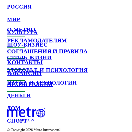
РОССИЯ
МИР
О METRO
КУЛЬТУРА
РЕКЛАМОДАТЕЛЯМ
ШОУ-БИЗНЕС
СОГЛАШЕНИЯ И ПРАВИЛА
СТИЛЬ ЖИЗНИ
КОНТАКТЫ
ЗДОРОВЬЕ И ПСИХОЛОГИЯ
ВАКАНСИИ
НАУКА И ТЕХНОЛОГИИ
АРХИВ ГАЗЕТЫ
ДЕНЬГИ
ДОМ
СПОРТ
© Copyright 2026 Metro International
