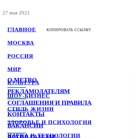
27 мая 2021
ГЛАВНОЕ
КОПИРОВАТЬ ССЫЛКУ
МОСКВА
РОССИЯ
МИР
О METRO
КУЛЬТУРА
РЕКЛАМОДАТЕЛЯМ
ШОУ-БИЗНЕС
СОГЛАШЕНИЯ И ПРАВИЛА
СТИЛЬ ЖИЗНИ
КОНТАКТЫ
ЗДОРОВЬЕ И ПСИХОЛОГИЯ
ВАКАНСИИ
НАУКА И ТЕХНОЛОГИИ
АРХИВ ГАЗЕТЫ