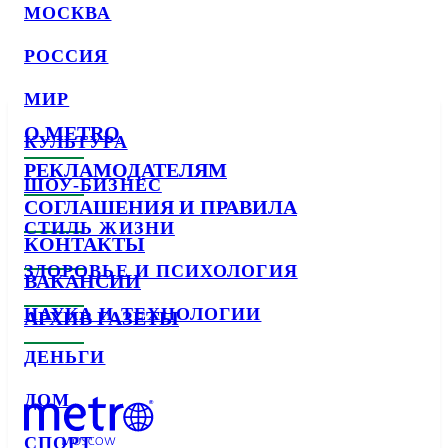
МОСКВА
РОССИЯ
МИР
О METRO
КУЛЬТУРА
РЕКЛАМОДАТЕЛЯМ
ШОУ-БИЗНЕС
СОГЛАШЕНИЯ И ПРАВИЛА
СТИЛЬ ЖИЗНИ
КОНТАКТЫ
ЗДОРОВЬЕ И ПСИХОЛОГИЯ
ВАКАНСИИ
НАУКА И ТЕХНОЛОГИИ
АРХИВ ГАЗЕТЫ
ДЕНЬГИ
ДОМ
СПОРТ