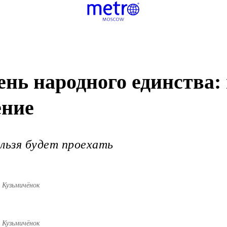
нь народного единства: 
ение
ельзя будет проехать
 Кузьмичёнок
 Кузьмичёнок