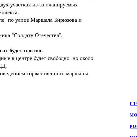
вух участках из-за планируемых
мплекса.
оле" по улице Маршала Бирюзова и
тника "Солдату Отечества".
сах будет плотно.
дные в центре будет свободно, но около
ДД.
роведением торжественного марша на
ГЛ
МО
РО