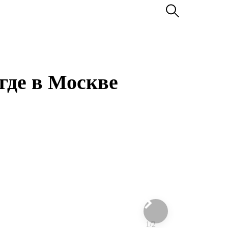
где в Москве
1/2