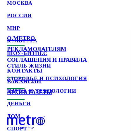
МОСКВА
РОССИЯ
МИР
О METRO
КУЛЬТУРА
РЕКЛАМОДАТЕЛЯМ
ШОУ-БИЗНЕС
СОГЛАШЕНИЯ И ПРАВИЛА
СТИЛЬ ЖИЗНИ
КОНТАКТЫ
ЗДОРОВЬЕ И ПСИХОЛОГИЯ
ВАКАНСИИ
НАУКА И ТЕХНОЛОГИИ
АРХИВ ГАЗЕТЫ
ДЕНЬГИ
ДОМ
СПОРТ