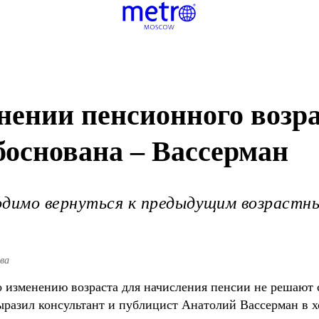
нении пенсионного возра
боснована – Вассерман
одимо вернуться к предыдущим возрастн
ва
изменению возраста для начисления пенсии не решают с
ыразил консультант и публицист Анатолий Вассерман в 