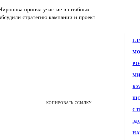
 Миронова принял участие в штабных
 обсудили стратегию кампании и проект
ГЛ
МО
РО
МИ
КУ
ШО
КОПИРОВАТЬ ССЫЛКУ
СТ
ЗД
НА