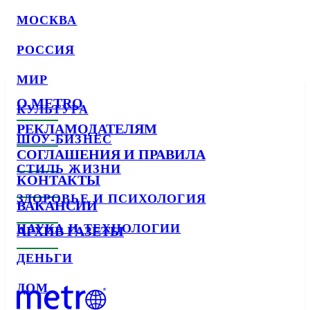
МОСКВА
РОССИЯ
МИР
О METRO
КУЛЬТУРА
РЕКЛАМОДАТЕЛЯМ
ШОУ-БИЗНЕС
СОГЛАШЕНИЯ И ПРАВИЛА
СТИЛЬ ЖИЗНИ
КОНТАКТЫ
ЗДОРОВЬЕ И ПСИХОЛОГИЯ
ВАКАНСИИ
НАУКА И ТЕХНОЛОГИИ
АРХИВ ГАЗЕТЫ
ДЕНЬГИ
ДОМ