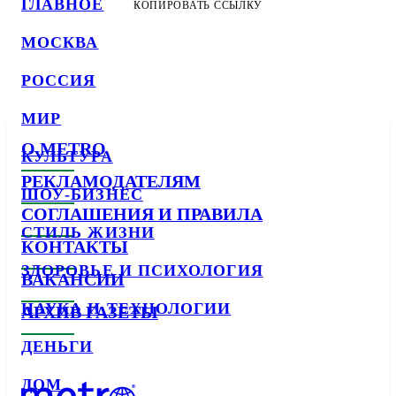
ГЛАВНОЕ
КОПИРОВАТЬ ССЫЛКУ
МОСКВА
РОССИЯ
МИР
О METRO
КУЛЬТУРА
РЕКЛАМОДАТЕЛЯМ
ШОУ-БИЗНЕС
СОГЛАШЕНИЯ И ПРАВИЛА
СТИЛЬ ЖИЗНИ
КОНТАКТЫ
ЗДОРОВЬЕ И ПСИХОЛОГИЯ
ВАКАНСИИ
НАУКА И ТЕХНОЛОГИИ
АРХИВ ГАЗЕТЫ
ДЕНЬГИ
ДОМ