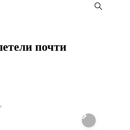
летели почти
и