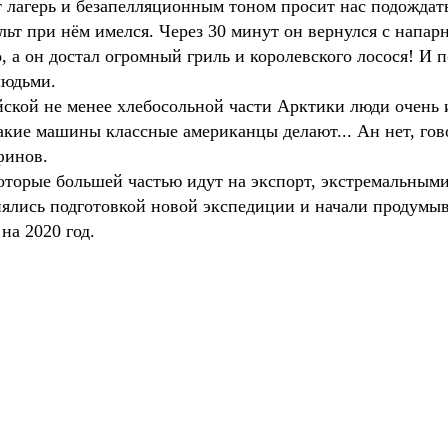
 лагерь и безапелляционным тоном просит нас подождать
льт при нём имелся. Через 30 минут он вернулся с напар
, а он достал огромный гриль и королевского лосося! И 
людьми.
йской не менее хлебосольной части Арктики люди очень 
 какие машины классные американцы делают... Ан нет, гов
финов.
оторые большей частью идут на экспорт, экстремальным
ялись подготовкой новой экспедиции и начали продумы
на 2020 год.