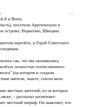
1/6
и
А-8 и Borey.
ласть), посетили Арктическую и
ие острова, Норвегию, Швецию,
дентом перелёта, и Герой Советского
кспедиции.
чалось так, что мы оказывались
молётах полностью отечественного
волга" (на котором и создали
тные жители, знаете, газеты мало
шие местных жителей, из-за которых
яске, – рассказал космонавт-
жает местный шериф. Он выясняет, кто