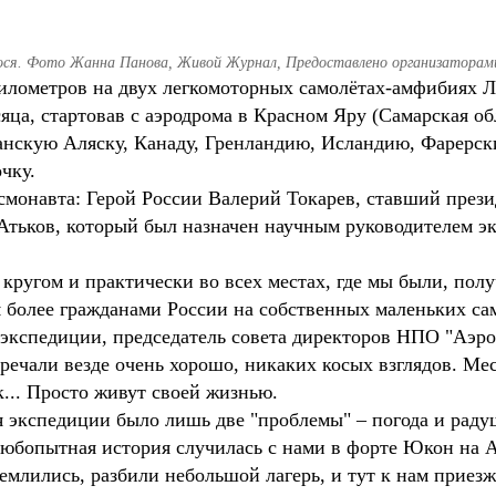
ося. Фото Жанна Панова, Живой Журнал, Предоставлено организаторам
илометров на двух легкомоторных самолётах-амфибиях Л
ца, стартовав с аэродрома в Красном Яру (Самарская об
нскую Аляску, Канаду, Гренландию, Исландию, Фарерск
чку.
смонавта: Герой России Валерий Токарев, ставший прези
Атьков, который был назначен научным руководителем э
ругом и практически во всех местах, где мы были, полу
 более гражданами России на собственных маленьких са
р экспедиции, председатель совета директоров НПО "Аэро
речали везде очень хорошо, никаких косых взглядов. Мес
к... Просто живут своей жизнью.
я экспедиции было лишь две "проблемы" – погода и раду
юбопытная история случилась с нами в форте Юкон на Ал
емлились, разбили небольшой лагерь, и тут к нам приез