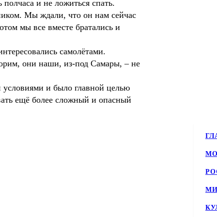
 полчаса и не ложиться спать.
ником. Мы ждали, что он нам сейчас
потом мы все вместе братались и
интересовались самолётами.
орим, они наши, из-под Самары, – не
и условиями и было главной целью
вать ещё более сложный и опасный
ГЛ
МО
РО
МИ
КУ