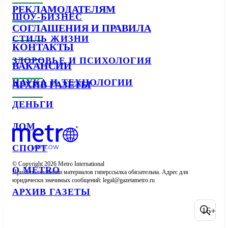
РЕКЛАМОДАТЕЛЯМ
ШОУ-БИЗНЕС
СОГЛАШЕНИЯ И ПРАВИЛА
СТИЛЬ ЖИЗНИ
КОНТАКТЫ
ЗДОРОВЬЕ И ПСИХОЛОГИЯ
ВАКАНСИИ
НАУКА И ТЕХНОЛОГИИ
АРХИВ ГАЗЕТЫ
ДЕНЬГИ
ДОМ
СПОРТ
© Copyright 2026 Metro International

О METRO
При использовании материалов гиперссылка обязательна. Адрес для 
юридически значимых сообщений: 
АРХИВ ГАЗЕТЫ
16+