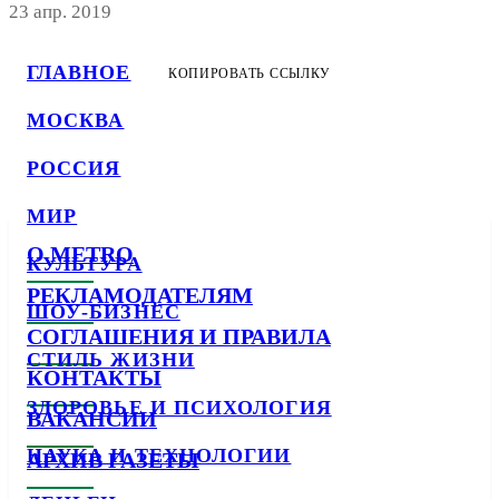
23 апр. 2019
ГЛАВНОЕ
КОПИРОВАТЬ ССЫЛКУ
МОСКВА
РОССИЯ
МИР
О METRO
КУЛЬТУРА
РЕКЛАМОДАТЕЛЯМ
ШОУ-БИЗНЕС
СОГЛАШЕНИЯ И ПРАВИЛА
СТИЛЬ ЖИЗНИ
КОНТАКТЫ
ЗДОРОВЬЕ И ПСИХОЛОГИЯ
ВАКАНСИИ
НАУКА И ТЕХНОЛОГИИ
АРХИВ ГАЗЕТЫ