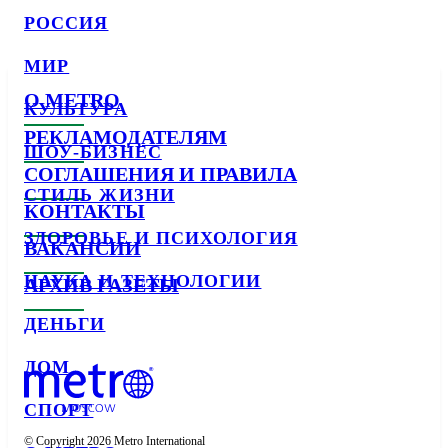
РОССИЯ
МИР
О METRO
КУЛЬТУРА
РЕКЛАМОДАТЕЛЯМ
ШОУ-БИЗНЕС
СОГЛАШЕНИЯ И ПРАВИЛА
СТИЛЬ ЖИЗНИ
КОНТАКТЫ
ЗДОРОВЬЕ И ПСИХОЛОГИЯ
ВАКАНСИИ
НАУКА И ТЕХНОЛОГИИ
АРХИВ ГАЗЕТЫ
ДЕНЬГИ
ДОМ
СПОРТ
© Copyright 2026 Metro International
