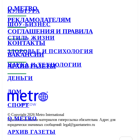
О METRO
КУЛЬТУРА
РЕКЛАМОДАТЕЛЯМ
ШОУ-БИЗНЕС
СОГЛАШЕНИЯ И ПРАВИЛА
СТИЛЬ ЖИЗНИ
КОНТАКТЫ
ЗДОРОВЬЕ И ПСИХОЛОГИЯ
ВАКАНСИИ
НАУКА И ТЕХНОЛОГИИ
АРХИВ ГАЗЕТЫ
ДЕНЬГИ
ДОМ
СПОРТ
© Copyright 2026 Metro International

О METRO
При использовании материалов гиперссылка обязательна. Адрес для 
юридически значимых сообщений: 
АРХИВ ГАЗЕТЫ