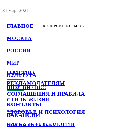
31 мар. 2021
ГЛАВНОЕ
КОПИРОВАТЬ ССЫЛКУ
МОСКВА
РОССИЯ
МИР
О METRO
КУЛЬТУРА
РЕКЛАМОДАТЕЛЯМ
ШОУ-БИЗНЕС
СОГЛАШЕНИЯ И ПРАВИЛА
СТИЛЬ ЖИЗНИ
КОНТАКТЫ
ЗДОРОВЬЕ И ПСИХОЛОГИЯ
ВАКАНСИИ
НАУКА И ТЕХНОЛОГИИ
АРХИВ ГАЗЕТЫ