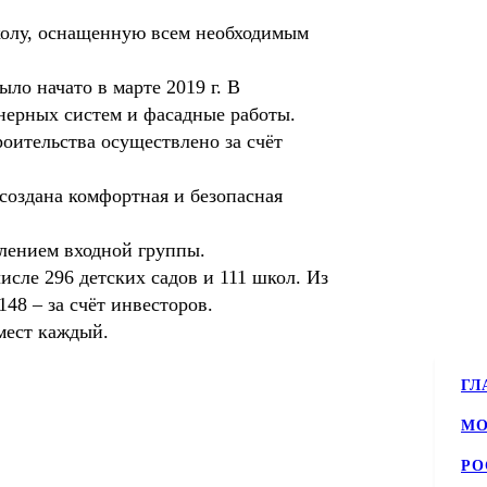
 школу, оснащенную всем необходимым
ло начато в марте 2019 г. В
енерных систем и фасадные работы.
ительства осуществлено за счёт
 создана комфортная и безопасная
лением входной группы.
исле 296 детских садов и 111 школ. Из
48 – за счёт инвесторов.
 мест каждый.
ГЛ
МО
РО