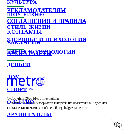
КУЛЬТУРА
РЕКЛАМОДАТЕЛЯМ
ШОУ-БИЗНЕС
СОГЛАШЕНИЯ И ПРАВИЛА
СТИЛЬ ЖИЗНИ
КОНТАКТЫ
ЗДОРОВЬЕ И ПСИХОЛОГИЯ
ВАКАНСИИ
НАУКА И ТЕХНОЛОГИИ
АРХИВ ГАЗЕТЫ
ДЕНЬГИ
ДОМ
СПОРТ
© Copyright 2026 Metro International

О METRO
При использовании материалов гиперссылка обязательна. Адрес для 
юридически значимых сообщений: 
АРХИВ ГАЗЕТЫ
16+