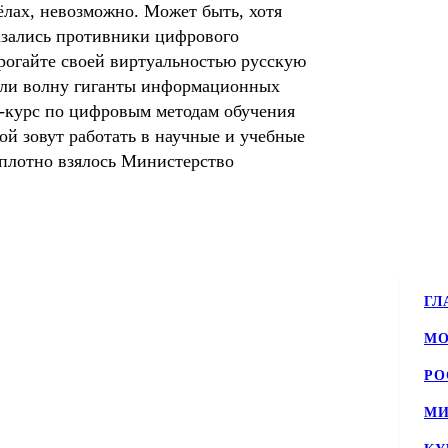
ёлах, невозможно. Может быть, хотя
казались противники цифрового
трогайте своей виртуальностью русскую
ймали волну гиганты информационных
н-курс по цифровым методам обучения
ой зовут работать в научные и учебные
 плотно взялось Министерство
ГЛ
МО
РО
МИ