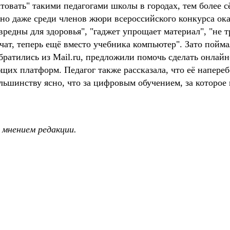
овать" такими педагогами школы в городах, тем более с
 но даже среди членов жюри всероссийского конкурса о
 вредны для здоровья", "гаджет упрощает материал", "не 
орчат, теперь ещё вместо учебника компьютер". Зато по
братились из Mail.ru, предложили помочь сделать онлай
ющих платформ. Педагог также рассказала, что её напереб
ольшинству ясно, что за цифровым обучением, за которое
 мнением редакции.