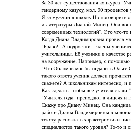
За 30 лет существования конкурса "Уч
гендерному казусу, мол, 90 процентов
Я за мужчин в школе. Но поговорить 
и литературы Дианой Минец. Она вошл
современных технологий". Это что-то 
Когда Диана Владимировна провела маст
"Браво!" А подростки – члены учениче
учительницы. Её ученики в качестве р
на вооружение. Например, с помощью 
"Что Обломов мог бы подарить Ольге Се
такого ответа ученик должен прочитат
скажете? А школьникам интересно, и п
Как сделать, чтобы все учителя стали 
"Учителя года" преподают в лицеях и
Скажу про Диану Минец. Она кандидат
работе Дианы Владимировны в колонке
тексту распознать характеристики пис
специалистов такого уровня? То-то и о