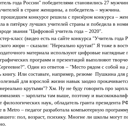
итель года России" победителями становились 27 мужчи
 учителей в стране женщины, а победитель – мужчина.
о прошедшем конкурсе решила с призёром конкурса – же
а в пятёрку лучших учителей страны и победила в номи
вроде звания "Цифровой учитель года – 2020".
ер-класс (видео есть на сайте конкурса "Учитель года Ро
ского жюри – сказали: "Нереально крутая!" Я тоже в вос
аздаточного материала используют цифровые наглядные п
графических программ и презентаций выполняют творче
ргеевне?". Один из ответов – "Место рядом с собой на д
ь книгу. Или составьте, например, резюме Пушкина для р
олезный для взрослой жизни навык заодно прокачиваетс
"нереально крутыми"? Хм. Ну не буду говорить про зарпл
 гимназиях – зарплаты там выше, поэтому и высококвали
 филологических наук, обладатель гранта президента РФ
 в Metro – педагог разработала компьютерную программ
авшего: пол, возраст, психику. Многие ли школы могут п
но.