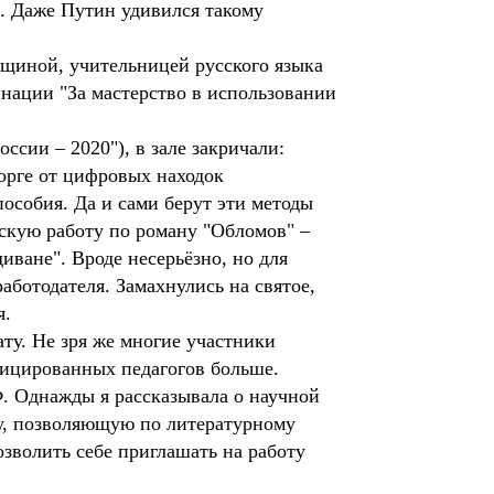
н. Даже Путин удивился такому
нщиной, учительницей русского языка
нации "За мастерство в использовании
ссии – 2020"), в зале закричали:
торге от цифровых находок
особия. Да и сами берут эти методы
скую работу по роману "Обломов" –
иване". Вроде несерьёзно, но для
аботодателя. Замахнулись на святое,
я.
ату. Не зря же многие участники
фицированных педагогов больше.
. Однажды я рассказывала о научной
у, позволяющую по литературному
озволить себе приглашать на работу