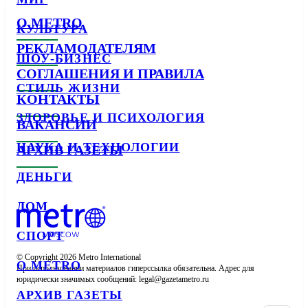
О METRO
КУЛЬТУРА
РЕКЛАМОДАТЕЛЯМ
ШОУ-БИЗНЕС
СОГЛАШЕНИЯ И ПРАВИЛА
СТИЛЬ ЖИЗНИ
КОНТАКТЫ
ЗДОРОВЬЕ И ПСИХОЛОГИЯ
ВАКАНСИИ
НАУКА И ТЕХНОЛОГИИ
АРХИВ ГАЗЕТЫ
ДЕНЬГИ
ДОМ
СПОРТ
© Copyright 2026 Metro International

О METRO
При использовании материалов гиперссылка обязательна. Адрес для 
юридически значимых сообщений: 
АРХИВ ГАЗЕТЫ