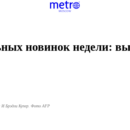
ьных новинок недели: в
а И Брэдли Купер. Фото AFP