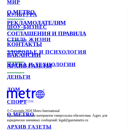
МИР
О METRO
КУЛЬТУРА
РЕКЛАМОДАТЕЛЯМ
ШОУ-БИЗНЕС
СОГЛАШЕНИЯ И ПРАВИЛА
СТИЛЬ ЖИЗНИ
КОНТАКТЫ
ЗДОРОВЬЕ И ПСИХОЛОГИЯ
ВАКАНСИИ
НАУКА И ТЕХНОЛОГИИ
АРХИВ ГАЗЕТЫ
ДЕНЬГИ
ДОМ
СПОРТ
© Copyright 2026 Metro International

О METRO
При использовании материалов гиперссылка обязательна. Адрес для 
юридически значимых сообщений: 
АРХИВ ГАЗЕТЫ