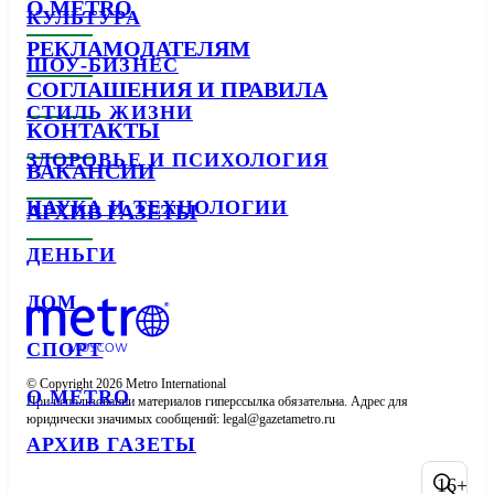
О METRO
КУЛЬТУРА
РЕКЛАМОДАТЕЛЯМ
ШОУ-БИЗНЕС
СОГЛАШЕНИЯ И ПРАВИЛА
СТИЛЬ ЖИЗНИ
КОНТАКТЫ
ЗДОРОВЬЕ И ПСИХОЛОГИЯ
ВАКАНСИИ
НАУКА И ТЕХНОЛОГИИ
АРХИВ ГАЗЕТЫ
ДЕНЬГИ
ДОМ
СПОРТ
© Copyright 2026 Metro International

О METRO
При использовании материалов гиперссылка обязательна. Адрес для 
юридически значимых сообщений: 
АРХИВ ГАЗЕТЫ
16+