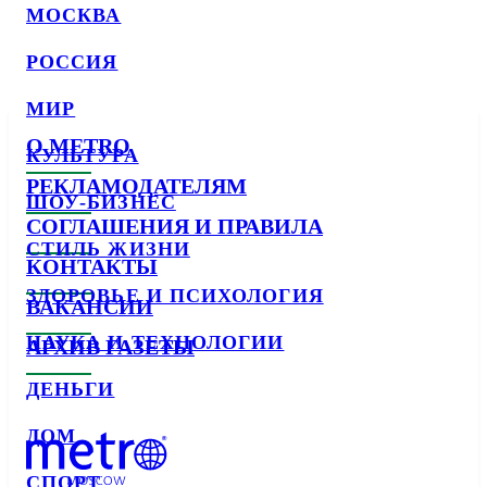
МОСКВА
РОССИЯ
МИР
О METRO
КУЛЬТУРА
РЕКЛАМОДАТЕЛЯМ
ШОУ-БИЗНЕС
СОГЛАШЕНИЯ И ПРАВИЛА
СТИЛЬ ЖИЗНИ
КОНТАКТЫ
ЗДОРОВЬЕ И ПСИХОЛОГИЯ
ВАКАНСИИ
НАУКА И ТЕХНОЛОГИИ
АРХИВ ГАЗЕТЫ
ДЕНЬГИ
ДОМ
СПОРТ